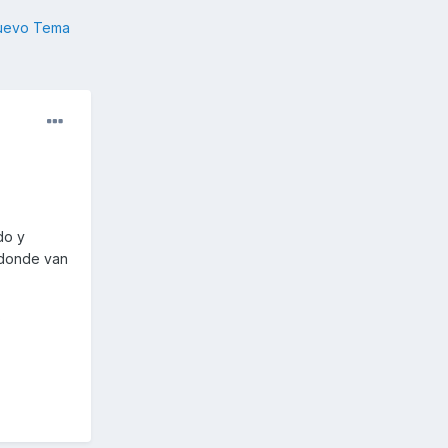
nuevo Tema
do y
 donde van
s