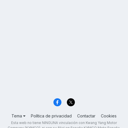
Tema
Política de privacidad
Contactar
Cookies
Esta web no tiene NINGUNA vinculación con Kwang Yang Motor
Company (KYMCO), ni con su filial en España KYMCO Moto España,