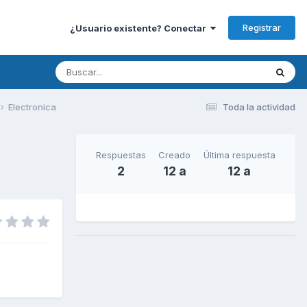
Registrar
¿Usuario existente? Conectar
Electronica
Toda la actividad
Respuestas
Creado
Última respuesta
2
12 a
12 a