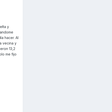
elta y
isandome
a hacer. Al
a vecina y
ieron 13,2
olo me fijo