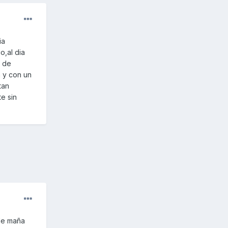
ia
o,al dia
l de
 y con un
tan
te sin
 de maña