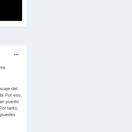
ma.
icaje del
da. Por eso,
ran puesto
Por tanto,
e puedes