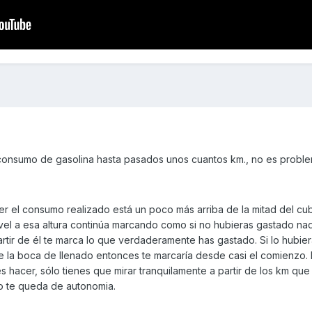
 consumo de gasolina hasta pasados unos cuantos km., no es proble
er el consumo realizado está un poco más arriba de la mitad del cub
ivel a esa altura continúa marcando como si no hubieras gastado na
tir de él te marca lo que verdaderamente has gastado. Si lo hubie
 de la boca de llenado entonces te marcaría desde casi el comienzo. 
 hacer, sólo tienes que mirar tranquilamente a partir de los km qu
to te queda de autonomia.