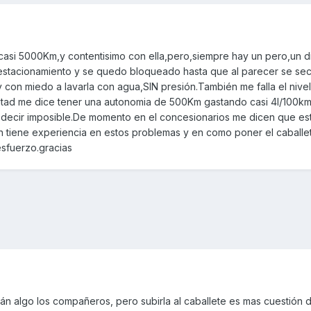
casi 5000Km,y contentisimo con ella,pero,siempre hay un pero,un d
estacionamiento y se quedo bloqueado hasta que al parecer se sec
 con miedo a lavarla con agua,SIN presión.También me falla el nive
mitad me dice tener una autonomia de 500Km gastando casi 4l/100km
 decir imposible.De momento en el concesionarios me dicen que es
uien tiene experiencia en estos problemas y en como poner el caballe
esfuerzo.gracias
irán algo los compañeros, pero subirla al caballete es mas cuestión