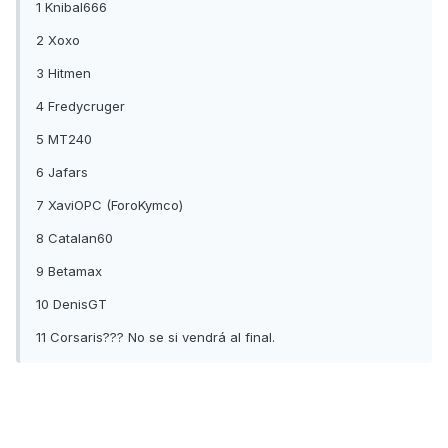
1 Knibal666
2 Xoxo
3 Hitmen
4 Fredycruger
5 MT240
6 Jafars
7 XaviOPC (ForoKymco)
8 Catalan60
9 Betamax
10 DenisGT
11 Corsaris??? No se si vendrá al final.