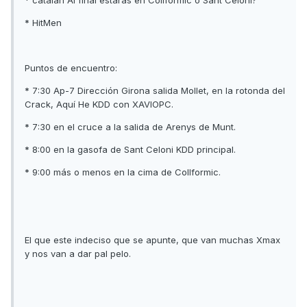
* catalan Al final estarás en Collformic o Sant Celoni?
* HitMen
Puntos de encuentro:
* 7:30 Ap-7 Dirección Girona salida Mollet, en la rotonda del
Crack, Aquí He KDD con XAVIOPC.
* 7:30 en el cruce a la salida de Arenys de Munt.
* 8:00 en la gasofa de Sant Celoni KDD principal.
* 9:00 más o menos en la cima de Collformic.
El que este indeciso que se apunte, que van muchas Xmax
y nos van a dar pal pelo.