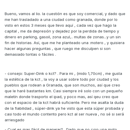
Bueno, vamos al lio. la cuestión es que soy comercial, y dado que
me han trasladado a una ciudad como granada, donde por lo
visto en estos 3 meses que llevo aquí , cada vez que hago la
capital , me da depresión y dejadez por la perdida de tiempo y
dinero en parking, gasoil, zona azul,.. multas de zonas...y un sin
fin de historias. Así, que me he planteado una :motero , y quisiera
hacer algunas preguntas , que ruego me disculpen si son
demasiado tontas o fáciles .
- consejo: Super-Dink o kct? . Para mi , (mido 1,70cm) , me gusta
la estética de la kct , la voy a usar sobre todo por ciudad y los
pueblos que rodean a Granada, que son muchos, así que creo
que le haré bastantes km. Casi siempre iré solo con un pequeño
maletín donde trasporto el ipad, y poco mas, así qeu creo que
con el espacio de la kct habrá suficiente. Pero me asalta la duda
de la fiabilidad , súper-dink ya he visto que esta súper probada y
casi todo el mundo contento pero kct al ser nueva , no sé si será
arriesgado
- Cual es mas fácil de manejar? . Dado que no cojo una moto