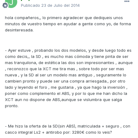
Publicado
23 de Julio del 2014
hola compañeros,, lo primero agradecer que dediqueis unos
minutos de vuestro tiempo en ayudar a gente como yo, de forma
desinteresada.
- Ayer estuve , probando los dos modelos, y desde luego todo es
como decis,, la SD , es mucho mas cómoda y tiene pinta de ser
mas tranquilona, de estética las dos son impresionantes , aunque
, reconozco que la XCT me tira mas , sobre todo por ser mas
nueva , y la SD al ser un modelo mas antiguo , seguramente lo
cambien pronto y puede ser una compra arriesgada., por otro
lado y leyendo el foro , me gustaria , ya que hago la inversión ,
poner como complemento el ABS, y por lo que me han dicho la
XCT aun no dispone de ABS,aunque se vislumbra que salga
pronto.
- Me hizo la oferta de la SD(sin ABS), matriculada + seguro , con
casco integral Ls2 + antirobo por: 3280€ como lo veis?