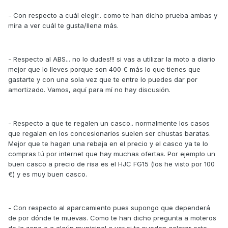
- Con respecto a cuál elegir.. como te han dicho prueba ambas y
mira a ver cuál te gusta/llena más.
- Respecto al ABS... no lo dudes!!! si vas a utilizar la moto a diario
mejor que lo lleves porque son 400 € más lo que tienes que
gastarte y con una sola vez que te entre lo puedes dar por
amortizado. Vamos, aquí para mí no hay discusión.
- Respecto a que te regalen un casco.. normalmente los casos
que regalan en los concesionarios suelen ser chustas baratas.
Mejor que te hagan una rebaja en el precio y el casco ya te lo
compras tú por internet que hay muchas ofertas. Por ejemplo un
buen casco a precio de risa es el HJC FG15 (los he visto por 100
€) y es muy buen casco.
- Con respecto al aparcamiento pues supongo que dependerá
de por dónde te muevas. Como te han dicho pregunta a moteros
de la zona o a algún municipal a ver si te pueden aclarar este