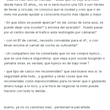
desde hace 25 años,, no se si será mucho una 125 o son fáciles
de llevar y circular, no conozco aun la ciudad y creo que ir en
moto me puede ayudar a conocerla mucho mas rápido y mejor.
- En que sitios se puede aparcar? en las zonas de zona azul, se
puede dejar una scooter? o encima del acerado? . Puedo pasar
por el centro donde el trafico esta restringido por cámaras?
- con mi B1 de carnet,, necesito convalidar para el A1 , o con
llevar encima el carnet de coche es suficiente?
- Un compañero me ha comentado que no me compre kymco ,
que es una marca segundona.. que vaya a por suzuki burgman o
yamaha xmax. es verdad, que kymco es de bajo nivel ?
- que tipo de casco me recomendáis? que sea bueno eso si. la
seguridad ante todo... y guantes y otras cosas que me
recomendáis como imprescindibles para no tener que ir gastando
dinero luego a lo loco. y a la hora de negociar la moto pueda
hacerlo con todo lo demás .
bueno, ya no os cansineo mas... perdonad la parrafada .