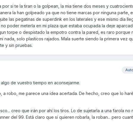
 por si te la tiran o la golpean, la mia tiene dos meses y cuatrocient
anera la han golpeado ya que no tiene marcas por ninguna parte, e
uite las pegatinas de superdink en los laterales y ese mismo dia lle
l no poder meterla en mi plaza que estaba ocupada la deje aparcad
gun torpe o despistado la empotro contra la pared, es raro porque 
ni nada, solo plasticos rajados. Mala suerte siendo la primera vez q
rte y sin pruebas.
Aut
r algo de vuestro tiempo en aconsejarme.
ro, a robo, me parece una idea acertada. De hecho, creo que lo ha
sco... creo que irán por ahí los tiros. Lo de sujetarla a una farola n
ner del 99. Está claro que si quieren robarla, la roban... pero cuan