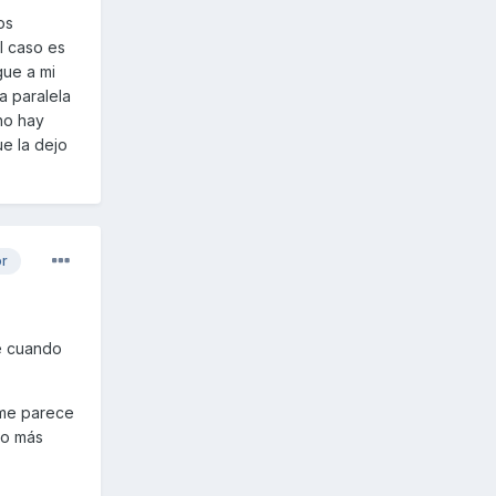
os
l caso es
gue a mi
a paralela
no hay
ue la dejo
or
ré cuando
o me parece
to más