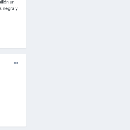
illón un
es negra y