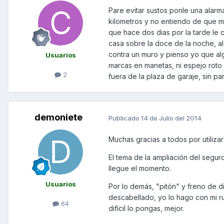
Pare evitar sustos ponle una alarma
kilometros y no entiendo de que m
que hace dos dias por la tarde le q
casa sobre la doce de la noche, a
contra un muro y pienso yo que al
Usuarios
marcas en manetas, ni espejo roto 
2
fuera de la plaza de garaje, sin pa
demoniete
Publicado
14 de Julio del 2014
Muchas gracias a todos por utiliza
El tema de la ampliación del segu
llegue el momento.
Usuarios
Por lo demás, "pitón" y freno de di
descabellado, yo lo hago con mi run
64
difícil lo pongas, mejor.