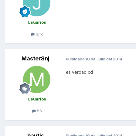
Usuarios
3,1k
MasterSnj
Publicado
10 de Julio del 2014
es verdad xd
Usuarios
55
bautis
Publicado
10 de Julio del 2014