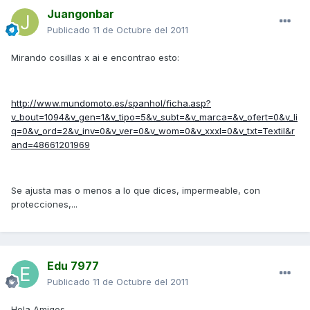
Juangonbar
Publicado
11 de Octubre del 2011
Mirando cosillas x ai e encontrao esto:
http://www.mundomoto.es/spanhol/ficha.asp?
v_bout=1094&v_gen=1&v_tipo=5&v_subt=&v_marca=&v_ofert=0&v_li
q=0&v_ord=2&v_inv=0&v_ver=0&v_wom=0&v_xxxl=0&v_txt=Textil&r
and=48661201969
Se ajusta mas o menos a lo que dices, impermeable, con
protecciones,...
Edu 7977
Publicado
11 de Octubre del 2011
Hola Amigos