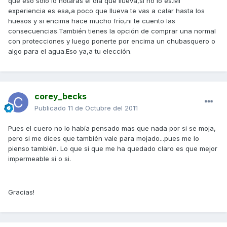
que eso solo lo notaras el día que llueva,si no lo es.Mi
experiencia es esa,a poco que llueva te vas a calar hasta los
huesos y si encima hace mucho frío,ni te cuento las
consecuencias.También tienes la opción de comprar una normal
con protecciones y luego ponerte por encima un chubasquero o
algo para el agua.Eso ya,a tu elección.
corey_becks
Publicado
11 de Octubre del 2011
Pues el cuero no lo había pensado mas que nada por si se moja,
pero si me dices que también vale para mojado...pues me lo
pienso también. Lo que si que me ha quedado claro es que mejor
impermeable si o si.
Gracias!