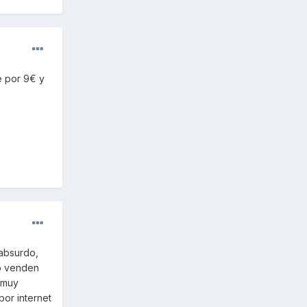
e por 9€ y
absurdo,
o venden
 muy
por internet