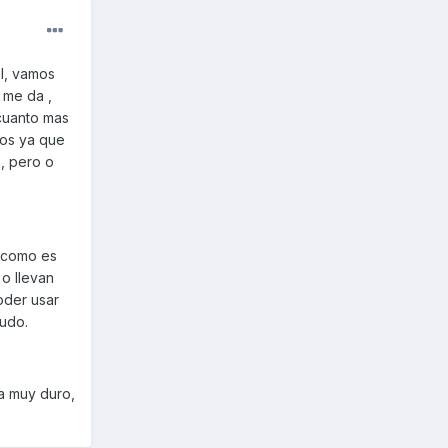
al, vamos
 me da ,
cuanto mas
ros ya que
o, pero o
e como es
 o llevan
oder usar
ludo.
va muy duro,