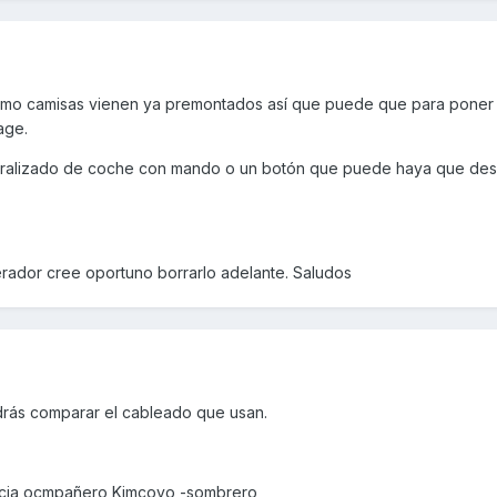
 como camisas vienen ya premontados así que puede que para poner
age.
centralizado de coche con mando o un botón que puede haya que de
erador cree oportuno borrarlo adelante. Saludos
odrás comparar el cableado que usan.
iencia ocmpañero Kimcoyo -sombrero