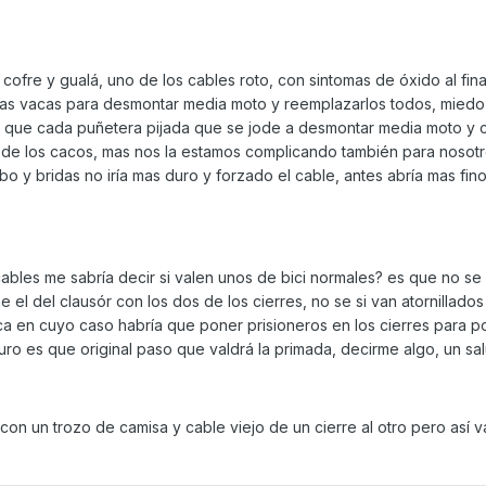
 cofre y gualá, uno de los cables roto, con sintomas de óxido al fin
 las vacas para desmontar media moto y reemplazarlos todos, miedo
r que cada puñetera pijada que se jode a desmontar media moto y 
 de los cacos, mas nos la estamos complicando también para nosot
ubo y bridas no iría mas duro y forzado el cable, antes abría mas fin
bles me sabría decir si valen unos de bici normales? es que no s
el del clausór con los dos de los cierres, no se si van atornillados
a en cuyo caso habría que poner prisioneros en los cierres para p
ro es que original paso que valdrá la primada, decirme algo, un sa
n un trozo de camisa y cable viejo de un cierre al otro pero así 