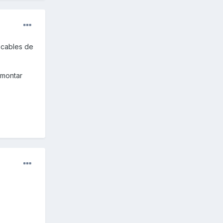
 cables de
smontar