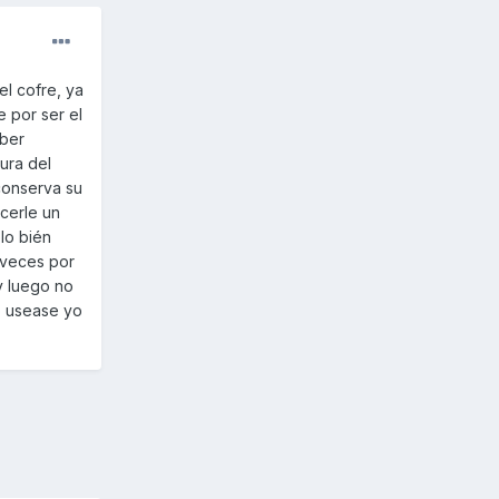
el cofre, ya
e por ser el
aber
tura del
 conserva su
cerle un
lo bién
 veces por
y luego no
o usease yo