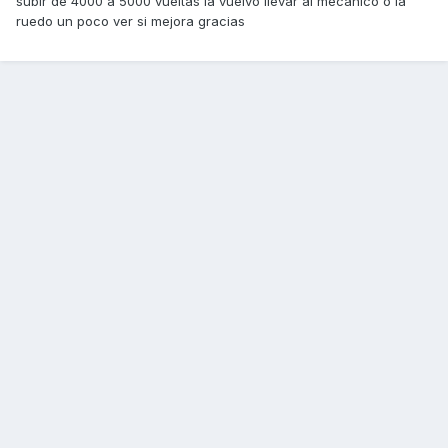
subir de 4000 a 5000 vueltas la vuelvo llevar al mecánico o la
ruedo un poco ver si mejora gracias