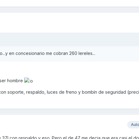
o...y en concesionario me cobran 260 lereles...
 ser hombre
 con soporte, respaldo, luces de freno y bombín de seguridad (prec
Aut
37l con respaldo y eso. Pero el de 47 me decia que era casi el dob