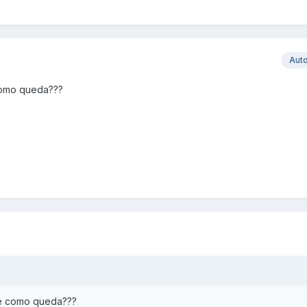
Aut
 como queda???
 de como queda???