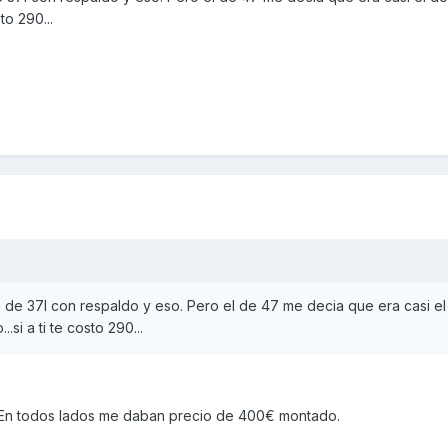
to 290...
 de 37l con respaldo y eso. Pero el de 47 me decia que era casi el
..si a ti te costo 290...
En todos lados me daban precio de 400€ montado.