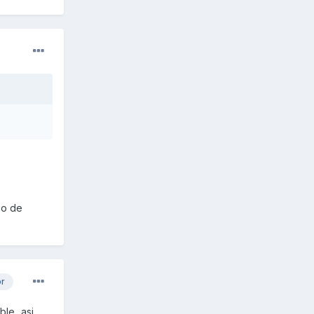
io de
or
le...asi