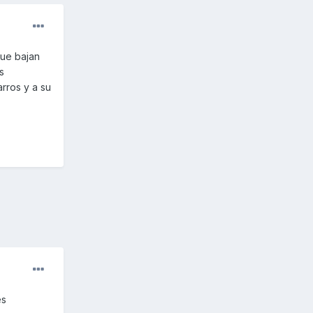
que bajan
s
arros y a su
es