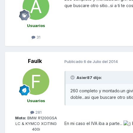
que buscare otro sitio...si a ti te cos
Usuarios
31
Faulk
Publicado
6 de Julio del 2014
Asier87 dijo:
260 completo y montado.un givi
doble...asi que buscare otro sitio.
Usuarios
281
Moto:
BMW R1200GSA
En mi caso el IVA iba a parte...
LC & KYMCO XCITING
400i