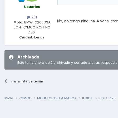
Usuarios
281
No, no tengo ninguna. A ver si est
Moto:
BMW R1200GSA
LC & KYMCO XCITING
400i
Ciudad:
Lérida
Archivado
Este tema ahora está archivado y cerrado a otras respuesta
Ir a la lista de temas
Inicio
KYMCO
MODELOS DE LA MARCA
K-XCT
K-XCT 125