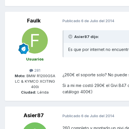
Faulk
Publicado
6 de Julio del 2014
Asier87 dijo:
Es que por internet no encuentr
Usuarios
281
¿260€ el soporte solo? No puede
Moto:
BMW R1200GSA
LC & KYMCO XCITING
Si a mi me costó 290€ el Givi B47
400i
catálogo 400€)
Ciudad:
Lérida
Asier87
Publicado
6 de Julio del 2014
260 completo y montado.un givi de 