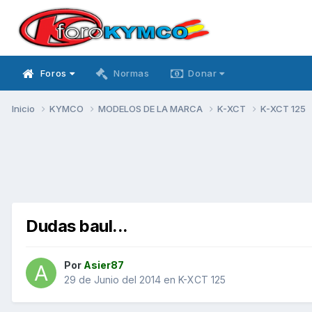
Foros
Normas
Donar
Inicio
KYMCO
MODELOS DE LA MARCA
K-XCT
K-XCT 125
Dudas baul...
Por
Asier87
29 de Junio del 2014
en
K-XCT 125