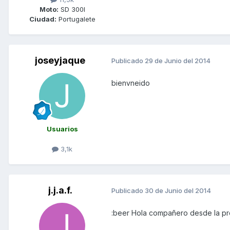
Moto:
SD 300I
Ciudad:
Portugalete
joseyjaque
Publicado
29 de Junio del 2014
bienvneido
Usuarios
3,1k
j.j.a.f.
Publicado
30 de Junio del 2014
:beer Hola compañero desde la pr