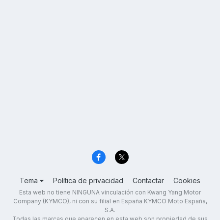
Tema
Política de privacidad
Contactar
Cookies
Esta web no tiene NINGUNA vinculación con Kwang Yang Motor
Company (KYMCO), ni con su filial en España KYMCO Moto España,
S.A.
Todas las marcas que aparecen en esta web son propiedad de sus