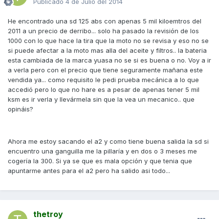
Publicado
4 de Julio del 2014
He encontrado una sd 125 abs con apenas 5 mil kiloemtros del
2011 a un precio de derribo... solo ha pasado la revisión de los
1000 con lo que hace la tira que la moto no se revisa y eso no se
si puede afectar a la moto mas alla del aceite y filtros.. la bateria
esta cambiada de la marca yuasa no se si es buena o no. Voy a ir
a verla pero con el precio que tiene seguramente mañana este
vendida ya... como requisito le pedi prueba mecánica a lo que
accedió pero lo que no hare es a pesar de apenas tener 5 mil
ksm es ir verla y llevármela sin que la vea un mecanico.. que
opináis?
Ahora me estoy sacando el a2 y como tiene buena salida la sd si
encuentro una ganguilla me la pillaría y en dos o 3 meses me
cogería la 300. Si ya se que es mala opción y que tenia que
apuntarme antes para el a2 pero ha salido asi todo...
thetroy