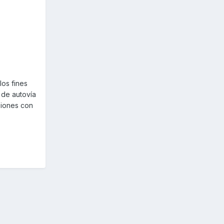
os fines
 de autovía
siones con