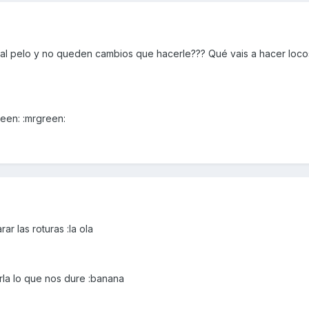
e al pelo y no queden cambios que hacerle??? Qué vais a hacer loco
reen: :mrgreen:
r las roturas :la ola
rla lo que nos dure :banana