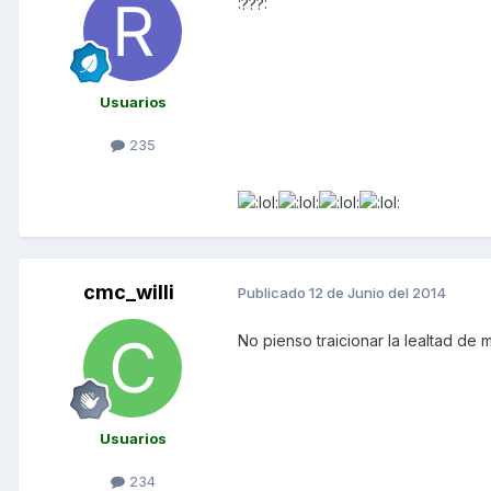
:???:
Usuarios
235
cmc_willi
Publicado
12 de Junio del 2014
No pienso traicionar la lealtad d
Usuarios
234