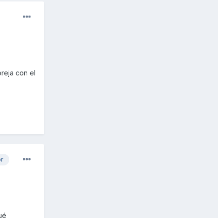
reja con el
or
ué