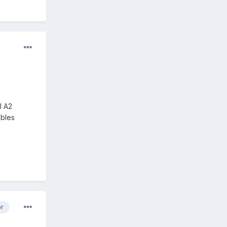
l A2
obles
or