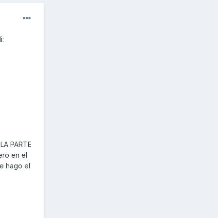
i:
 LA PARTE
ro en el
le hago el