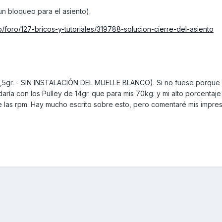
n bloqueo para el asiento).
/foro/127-bricos-y-tutoriales/319788-solucion-cierre-del-asiento
gr. - SIN INSTALACIÓN DEL MUELLE BLANCO). Si no fuese porque l
ía con los Pulley de 14gr. que para mis 70kg. y mi alto porcentaje
e las rpm. Hay mucho escrito sobre esto, pero comentaré mis impre