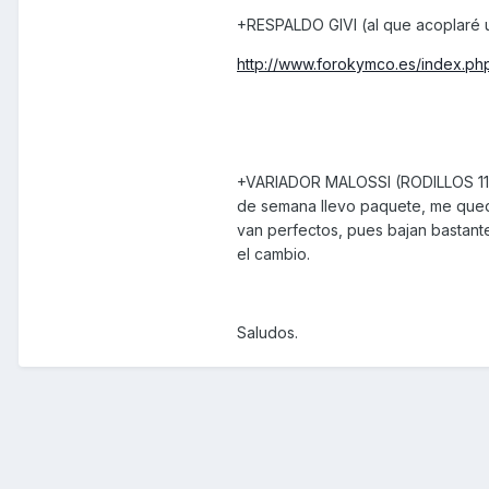
+RESPALDO GIVI (al que acoplaré u
http://www.forokymco.es/index.php
+VARIADOR MALOSSI (RODILLOS 11,5
de semana llevo paquete, me quedar
van perfectos, pues bajan bastant
el cambio.
Saludos.