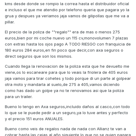
kms desde donde se rompio la correa hasta el distribuidor oficial
e incluso el que me atendio por telefono queria que pagara yo la
grua y despues ya veriamos jaja vamos de gilipollas que me va a
pillar.
El precio de la poliza de ""regalo"" era de mas o menos 275
euros,bien por mi coche nuevo un 115 cv,monovolumen 7 plazas
con extras hasta los ojos pago A TODO RIESGO con franquicia de
180 euros 284 euros,en fin poco que decir,con axa seguros o
direct seguros que son los mismos.
Cuando llega la renovacion de la poliza esta que he devuelto me
viene,os lo escaneare para que lo veais la friolera de 405 euros
jaja vamos para tirar cohetes y todo porque di un parte al golpear
otra moto y mandarla al suelo,de 275 a 405,vamos diciendo
como has dado un golpe ya no te renovamos asi que la poliza
para un trailer.
Bueno lo tengo en Axa seguros,incluido daños al casco,con todo
lo que se le puede pedir a un seguro,ya lo tuve antes y perfecto
y el precio 151 euros ANUALES.
Bueno como veis de regalos nada de nada con Allianz te van a
cobrar hasta las cejas al año siguiente lo que no se quien pagara