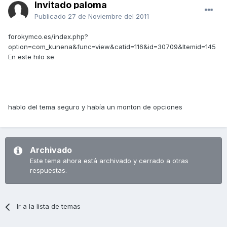
Invitado paloma
Publicado
27 de Noviembre del 2011
forokymco.es/index.php?
option=com_kunena&func=view&catid=116&id=30709&Itemid=145
En este hilo se
hablo del tema seguro y había un monton de opciones
Archivado
Este tema ahora está archivado y cerrado a otras
respuestas.
Ir a la lista de temas