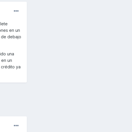
lete
pones en un
lo de debajo
sido una
 en un
 crédito ya