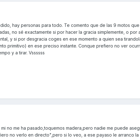
dido, hay personas para todo. Te comento que de las 9 motos que 
radas, no sé exactamente si por hacer la gracia simplemente, o por 
tal, y si por desgracia coges en ese momento a quien sea tirandol
into primitivo) en ese preciso instante. Conque prefiero no ver ocurr
empo y a tirar. Vssssss
.....A mi no me ha pasado,toquemos madera,pero nadie me puede ase
iero no verlo en directo",pero si lo veo, a ese payaso le arranco la