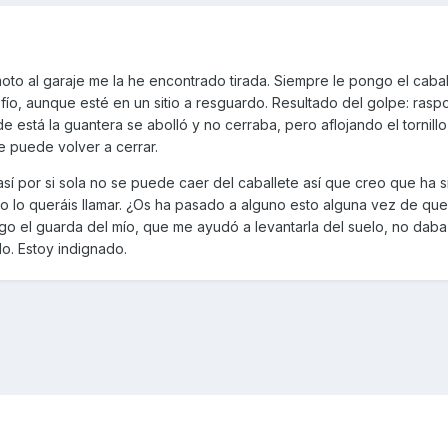
moto al garaje me la he encontrado tirada. Siempre le pongo el cabal
ío, aunque esté en un sitio a resguardo. Resultado del golpe: ras
onde está la guantera se abolló y no cerraba, pero aflojando el tornil
e puede volver a cerrar.
sí por si sola no se puede caer del caballete así que creo que ha 
 lo queráis llamar. ¿Os ha pasado a alguno esto alguna vez de que
ego el guarda del mío, que me ayudó a levantarla del suelo, no daba
o. Estoy indignado.