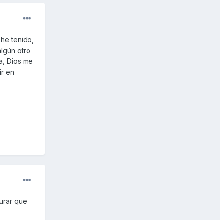
he tenido,
algún otro
a, Dios me
ir en
gurar que