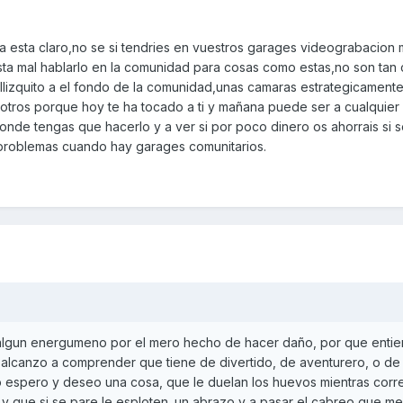
esta claro,no se si tendries en vuestros garages videograbacion 
a mal hablarlo en la comunidad para cosas como estas,no son tan 
lizquito a el fondo de la comunidad,unas camaras estrategicament
 otros porque hoy te ha tocado a ti y mañana puede ser a cualquier
onde tengas que hacerlo y a ver si por poco dinero os ahorrais si 
 problemas cuando hay garages comunitarios.
algun energumeno por el mero hecho de hacer daño, por que enti
 alcanzo a comprender que tiene de divertido, de aventurero, o de
olo espero y deseo una cosa, que le duelan los huevos mientras corr
y que si se pare le esploten. un abrazo y a pasar el cabreo que m