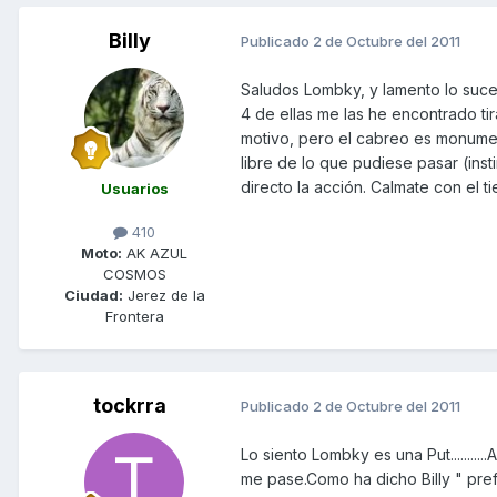
Billy
Publicado
2 de Octubre del 2011
Saludos Lombky, y lamento lo suce
4 de ellas me las he encontrado ti
motivo, pero el cabreo es monumen
libre de lo que pudiese pasar (inst
directo la acción. Calmate con el ti
Usuarios
410
Moto:
AK AZUL
COSMOS
Ciudad:
Jerez de la
Frontera
tockrra
Publicado
2 de Octubre del 2011
Lo siento Lombky es una Put......
me pase.Como ha dicho Billy " pref