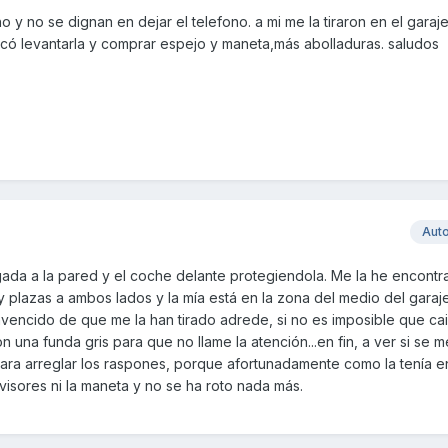
 y no se dignan en dejar el telefono. a mi me la tiraron en el garaj
tocó levantarla y comprar espejo y maneta,más abolladuras. saludos
Aut
gada a la pared y el coche delante protegiendola. Me la he encontr
y plazas a ambos lados y la mía está en la zona del medio del gara
vencido de que me la han tirado adrede, si no es imposible que c
una funda gris para que no llame la atención...en fin, a ver si se m
para arreglar los raspones, porque afortunadamente como la tenía e
isores ni la maneta y no se ha roto nada más.