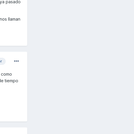
haya pasado
nos llaman
or
o como
de tiempo