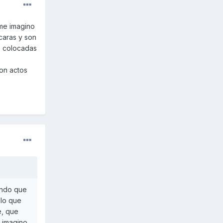
me imagino
caras y son
e colocadas
son actos
endo que
 lo que
e, que
e imagino