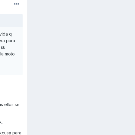
vida q
era para
 su
 la moto
s ellos se
..
excusa para