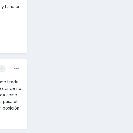
e y tambien
or
ado tirada
je donde no
aiga como
e pasa el
n posición