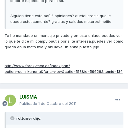
soporte especifico para la sd.
Alguien tiene este baúl? opiniones? quetal creeis que le
queda esteticamente? gracias y saludos moteros!:motito
Te he mandado un mensaje privado y en este enlace puedes ver
lo que te dice mi compy bautis por si te interesa,puedes ver como
queda en la moto mia y ahi lleva un añito puesto jeje.
http://www.forokymco.es/index.php?
option=com_kunena&func=view&catid=153&id=59626&Itemid=134
LUISMA
Publicado
1 de Octubre del 2011
rottuner dijo: