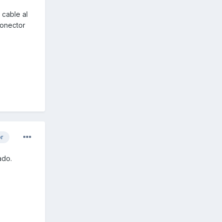
 cable al
conector
or
ado.