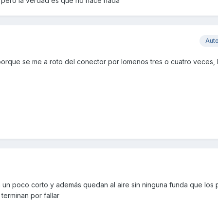
a, pero la verdad es que no hace nada
Aut
porque se me a roto del conector por lomenos tres o cuatro veces,
un poco corto y además quedan al aire sin ninguna funda que los pr
 terminan por fallar