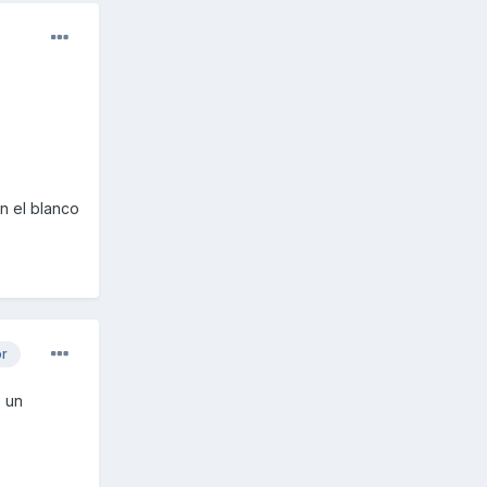
en el blanco
or
e un