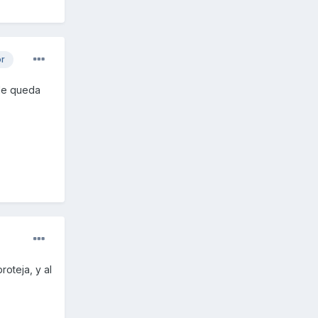
or
 le queda
oteja, y al