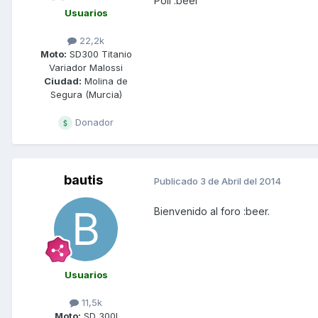
Poli :beer
Usuarios
22,2k
Moto:
SD300 Titanio
Variador Malossi
Ciudad:
Molina de
Segura (Murcia)
Donador
bautis
Publicado
3 de Abril del 2014
Bienvenido al foro :beer.
Usuarios
11,5k
Moto:
SD 300I