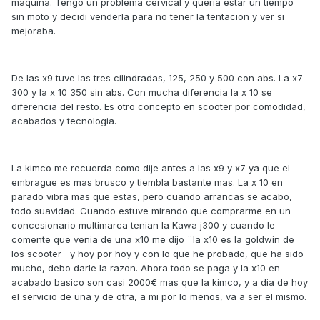
maquina. Tengo un problema cervical y queria estar un tiempo
sin moto y decidi venderla para no tener la tentacion y ver si
mejoraba.
De las x9 tuve las tres cilindradas, 125, 250 y 500 con abs. La x7
300 y la x 10 350 sin abs. Con mucha diferencia la x 10 se
diferencia del resto. Es otro concepto en scooter por comodidad,
acabados y tecnologia.
La kimco me recuerda como dije antes a las x9 y x7 ya que el
embrague es mas brusco y tiembla bastante mas. La x 10 en
parado vibra mas que estas, pero cuando arrancas se acabo,
todo suavidad. Cuando estuve mirando que comprarme en un
concesionario multimarca tenian la Kawa j300 y cuando le
comente que venia de una x10 me dijo ¨la x10 es la goldwin de
los scooter¨ y hoy por hoy y con lo que he probado, que ha sido
mucho, debo darle la razon. Ahora todo se paga y la x10 en
acabado basico son casi 2000€ mas que la kimco, y a dia de hoy
el servicio de una y de otra, a mi por lo menos, va a ser el mismo.