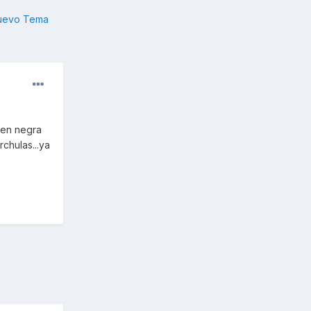
nuevo Tema
o en negra
chulas...ya