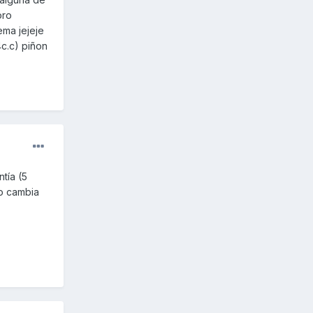
oro
ema jejeje
4c.c) piñon
tía (5
no cambia