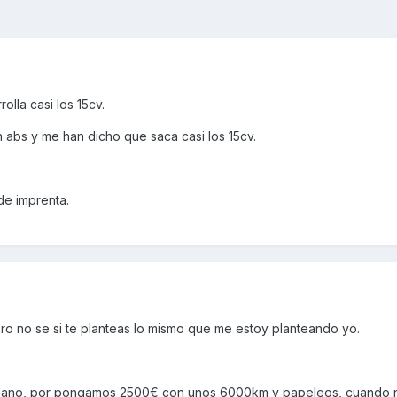
lla casi los 15cv.
 abs y me han dicho que saca casi los 15cv.
de imprenta.
o no se si te planteas lo mismo que me estoy planteando yo.
mano, por pongamos 2500€ con unos 6000km y papeleos, cuando n