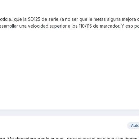
 noticia.. que la SD125 de serie (a no ser que le metas alguna mejor
 desarrollar una velocidad superior a los 110/115 de marcador. Y eso 
Aut
o. Me decantare por la nueva , pero mirare si en algun sitio tienen