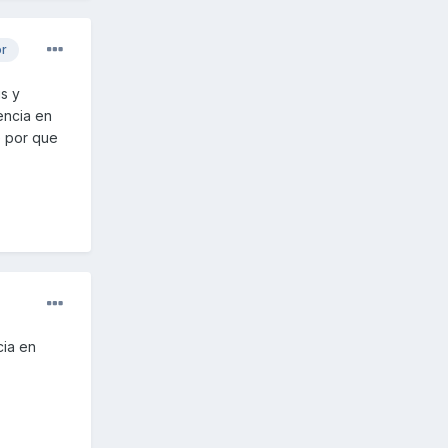
or
is y
encia en
e por que
cia en