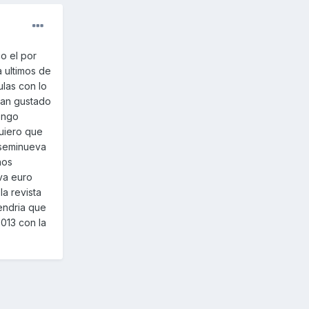
o el por
a ultimos de
las con lo
 an gustado
engo
uiero que
 seminueva
nos
iva euro
la revista
endria que
013 con la