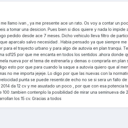
o me llamo ivan , ya me presente ace un rato. Os voy a contar un poc
is a tomar una desicion. Pues bien si dios quiere y nada lo impide 
o pedido desde ace 7 meses. Dicho vehiculo lleva filtro de particu
 que aparcalo salvo necesidad . Habia pensado ya que siempre me
 para el trayecto urbano y para algo de autovia en plan tranqui. T
na sd125 por que me encanta en todos los sentidos .ahora donde q
mela nueva por el tema de estrenarla y demas o comprarla en plan
igo esto por que para cuando la saque a autovia quiero que al me
 mas no me importa jejeje. Lo digo por que las nuevas con la normat
elocidad punta se puede resentir.de echo no se si sera un fallo de 
5 2014 da 12 cv y me asustado un poco , por que con esa potencia t
 100 .tambien contenplo la posibilidad de mirar una seminueva de 2
rollan los 15 cv. Gracias a todos