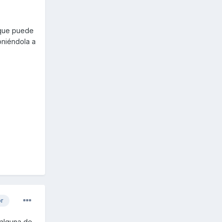
a que puede
poniéndola a
or
 alguna de