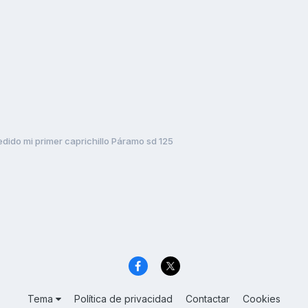
edido mi primer caprichillo Páramo sd 125
Tema
Política de privacidad
Contactar
Cookies