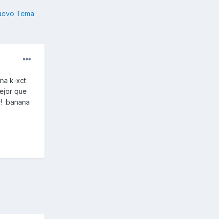
nuevo Tema
na k-xct
mejor que
! :banana