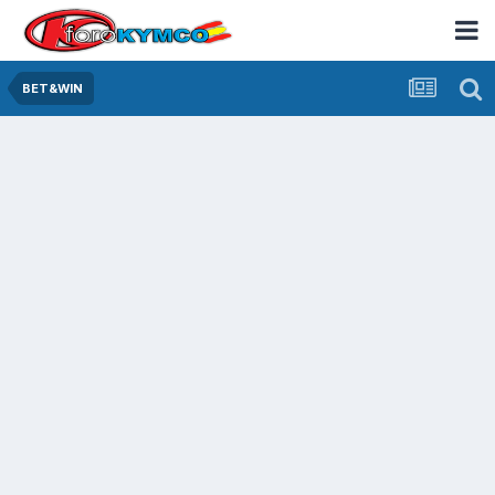
BET&WIN