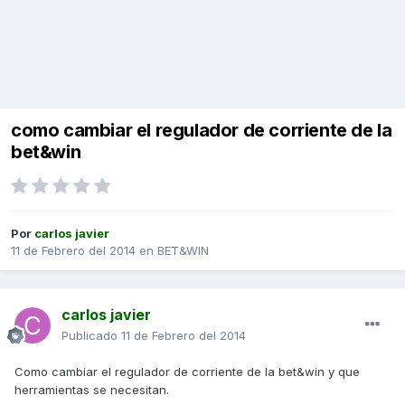
como cambiar el regulador de corriente de la
bet&win
Por
carlos javier
11 de Febrero del 2014
en
BET&WIN
carlos javier
Publicado
11 de Febrero del 2014
Como cambiar el regulador de corriente de la bet&win y que
herramientas se necesitan.