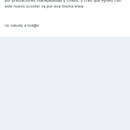
por prestaciones manejabilidad y chasis, y creo que Kymko con
este nuevo scooter va por esa misma linea.
Un saludo a tod@s