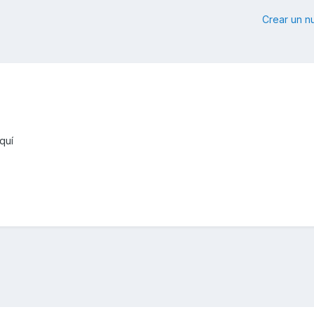
Crear un 
quí