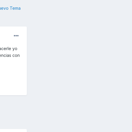
nuevo Tema
acerle yo
encias con