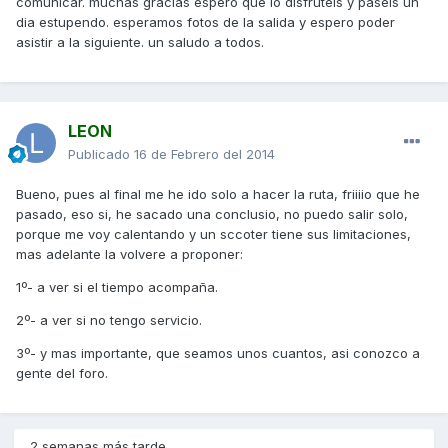
comunicar. muchas gracias espero que lo disfruteis y paseis un
dia estupendo. esperamos fotos de la salida y espero poder
asistir a la siguiente. un saludo a todos.
LEON
Publicado
16 de Febrero del 2014
Bueno, pues al final me he ido solo a hacer la ruta, friiiio que he
pasado, eso si, he sacado una conclusio, no puedo salir solo,
porque me voy calentando y un sccoter tiene sus limitaciones,
mas adelante la volvere a proponer:
1º- a ver si el tiempo acompaña.
2º- a ver si no tengo servicio.
3º- y mas importante, que seamos unos cuantos, asi conozco a
gente del foro.
2 semanas más tarde...