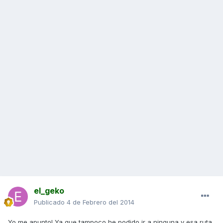
el_geko
Publicado
4 de Febrero del 2014
Yo me apunto! Ya que tampoco he podido ir a ninguna y esa ruta