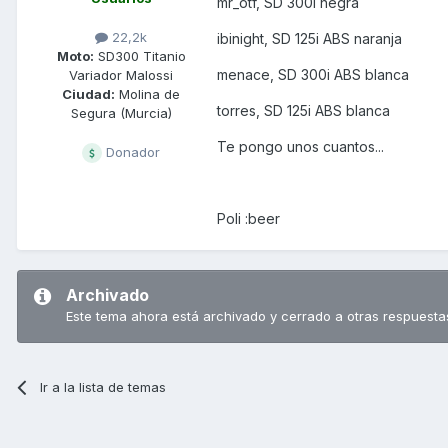
mr_otf, SD 300i negra
22,2k
ibinight, SD 125i ABS naranja
Moto:
SD300 Titanio
menace, SD 300i ABS blanca
Variador Malossi
Ciudad:
Molina de
torres, SD 125i ABS blanca
Segura (Murcia)
Te pongo unos cuantos...
Donador
Poli :beer
Archivado
Este tema ahora está archivado y cerrado a otras respuesta
Ir a la lista de temas