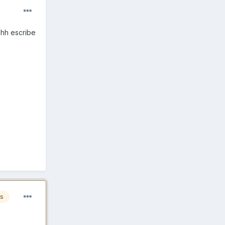
ahh escribe
es