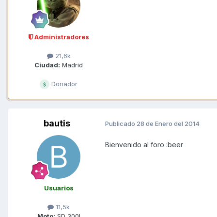
Administradores
21,6k
Ciudad:
Madrid
Donador
bautis
Publicado
28 de Enero del 2014
Bienvenido al foro :beer
Usuarios
11,5k
Moto:
SD 300I