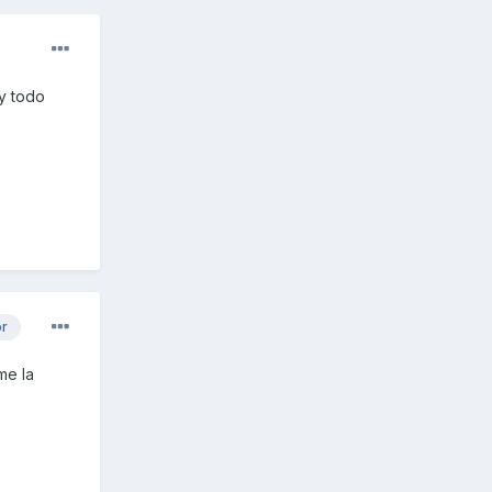
y todo
or
me la