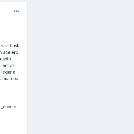
salir hasta
ún acelero
cuanto
mientras
llegar a
oca marcha
? ¿cuanto