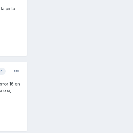
 la pinta
or
error 16 en
í o sí,