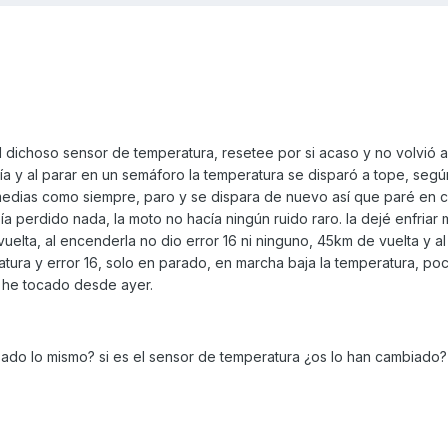
l dichoso sensor de temperatura, resetee por si acaso y no volvió a 
vía y al parar en un semáforo la temperatura se disparó a tope, seg
medias como siempre, paro y se dispara de nuevo así que paré en 
ía perdido nada, la moto no hacía ningún ruido raro. la dejé enfriar 
elta, al encenderla no dio error 16 ni ninguno, 45km de vuelta y al 
atura y error 16, solo en parado, en marcha baja la temperatura, p
a he tocado desde ayer.
sado lo mismo? si es el sensor de temperatura ¿os lo han cambiado