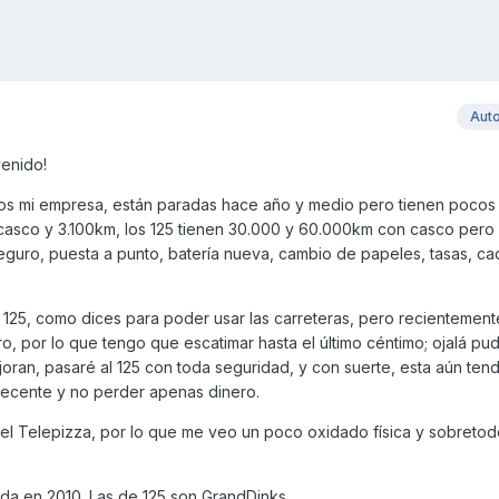
Aut
venido!
os mi empresa, están paradas hace año y medio pero tienen pocos 
 casco y 3.100km, los 125 tienen 30.000 y 60.000km con casco pero 
eguro, puesta a punto, batería nueva, cambio de papeles, tasas, ca
el 125, como dices para poder usar las carreteras, pero recientement
o, por lo que tengo que escatimar hasta el último céntimo; ojalá pu
joran, pasaré al 125 con toda seguridad, y con suerte, esta aún ten
decente y no perder apenas dinero.
l Telepizza, por lo que me veo un poco oxidado física y sobretod
lada en 2010. Las de 125 son GrandDinks.