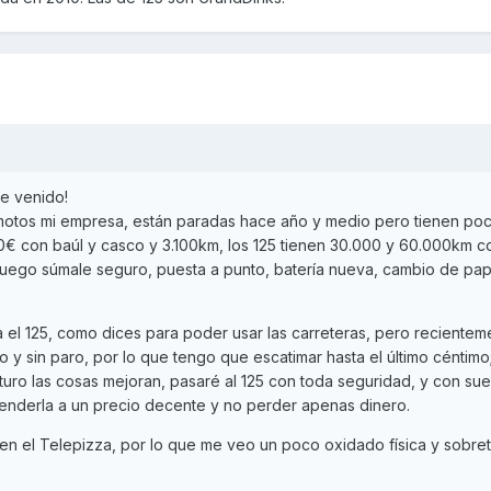
he venido!
 motos mi empresa, están paradas hace año y medio pero tienen po
550€ con baúl y casco y 3.100km, los 125 tienen 30.000 y 60.000km 
 luego súmale seguro, puesta a punto, batería nueva, cambio de pap
ra el 125, como dices para poder usar las carreteras, pero recientem
 y sin paro, por lo que tengo que escatimar hasta el último céntimo;
turo las cosas mejoran, pasaré al 125 con toda seguridad, y con sue
enderla a un precio decente y no perder apenas dinero.
n el Telepizza, por lo que me veo un poco oxidado física y sobre