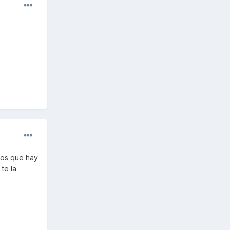
tos que hay
te la