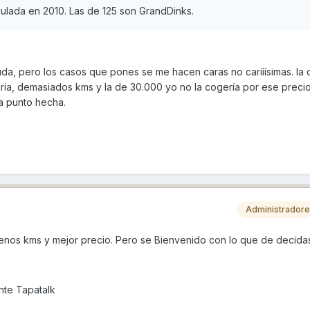
iculada en 2010. Las de 125 son GrandDinks.
duda, pero los casos que pones se me hacen caras no carííísimas. la 
ía, demasiados kms y la de 30.000 yo no la cogería por ese preci
 a punto hecha.
Administrador
nos kms y mejor precio. Pero se Bienvenido con lo que de decidas
nte Tapatalk