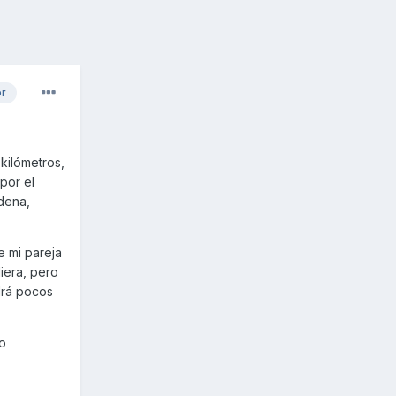
or
kilómetros,
por el
dena,
e mi pareja
diera, pero
drá pocos
o