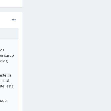
cos
con casco
eles,
ente mi
 ojalá
rte, esta
todo