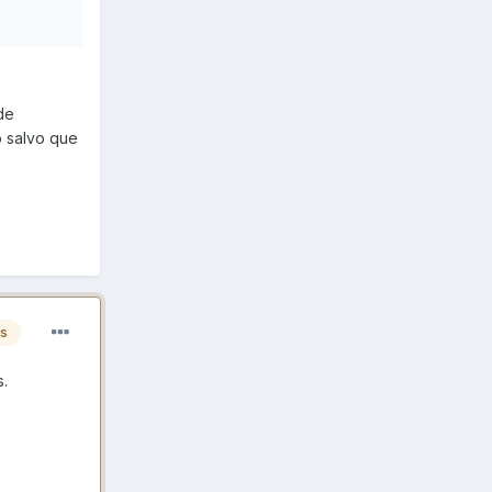
de
o salvo que
es
.