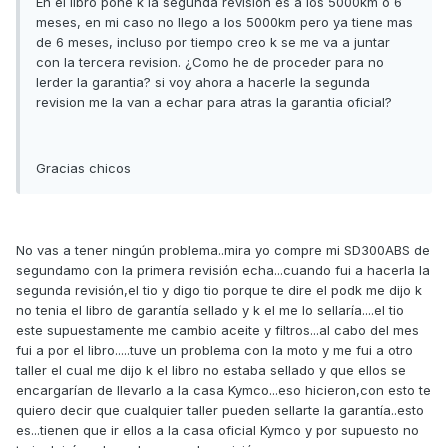
En el libro pone k la segunda revision es a los 5000km o 6
meses, en mi caso no llego a los 5000km pero ya tiene mas
de 6 meses, incluso por tiempo creo k se me va a juntar
con la tercera revision. ¿Como he de proceder para no
lerder la garantia? si voy ahora a hacerle la segunda
revision me la van a echar para atras la garantia oficial?
Gracias chicos
No vas a tener ningún problema..mira yo compre mi SD300ABS de
segundamo con la primera revisión echa...cuando fui a hacerla la
segunda revisión,el tio y digo tio porque te dire el podk me dijo k
no tenia el libro de garantía sellado y k el me lo sellaría....el tio
este supuestamente me cambio aceite y filtros...al cabo del mes
fui a por el libro.....tuve un problema con la moto y me fui a otro
taller el cual me dijo k el libro no estaba sellado y que ellos se
encargarían de llevarlo a la casa Kymco...eso hicieron,con esto te
quiero decir que cualquier taller pueden sellarte la garantía..esto
es...tienen que ir ellos a la casa oficial Kymco y por supuesto no