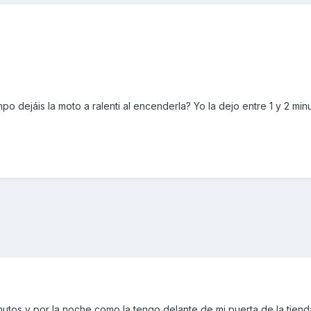
mpo dejáis la moto a ralenti al encenderla? Yo la dejo entre 1 y 2 min
nutos y por la noche como la tengo delante de mi puerta de la tiend