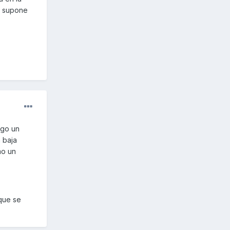
e supone
ngo un
a baja
mo un
 que se