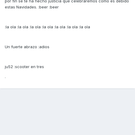
por fin se te ha hecho justicia que celebraremos como es debido
estas Navidades. :beer :beer
:la ola :la ola :la ola :la ola :la ola :la ola :la ola
Un fuerte abrazo :adios
ju52 :scooter en tres
.