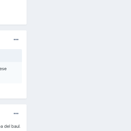
.ese
a del baul.