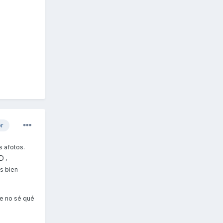
or
s afotos.
,
ás bien
ue no sé qué