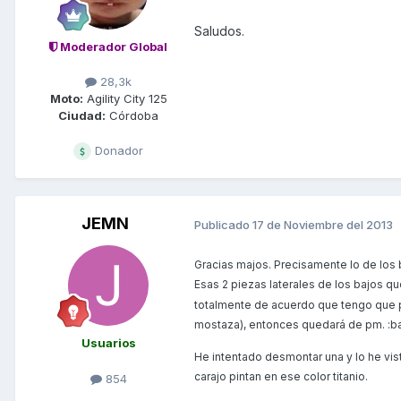
Saludos.
Moderador Global
28,3k
Moto:
Agility City 125
Ciudad:
Córdoba
Donador
JEMN
Publicado
17 de Noviembre del 2013
Gracias majos. Precisamente lo de los 
Esas 2 piezas laterales de los bajos que
totalmente de acuerdo que tengo que pi
mostaza), entonces quedará de pm. :b
Usuarios
He intentado desmontar una y lo he vist
carajo pintan en ese color titanio.
854