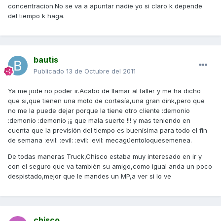
concentracion.No se va a apuntar nadie yo si claro k depende
del tiempo k haga.
bautis
Publicado
13 de Octubre del 2011
Ya me jode no poder ir.Acabo de llamar al taller y me ha dicho
que si,que tienen una moto de cortesía,una gran dink,pero que
no me la puede dejar porque la tiene otro cliente :demonio
:demonio :demonio ¡¡¡ que mala suerte !!! y mas teniendo en
cuenta que la previsión del tiempo es buenísima para todo el fin
de semana :evil: :evil: :evil: :evil: mecagüentoloquesemenea.
De todas maneras Truck,Chisco estaba muy interesado en ir y
con el seguro que va también su amigo,como igual anda un poco
despistado,mejor que le mandes un MP,a ver si lo ve
chisco