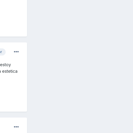
or
 estoy
 estetica