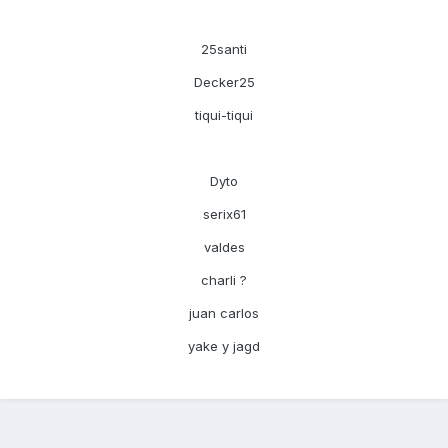
25santi
Decker25
tiqui-tiqui
Dyto
serix61
valdes
charli ?
juan carlos
yake y jagd