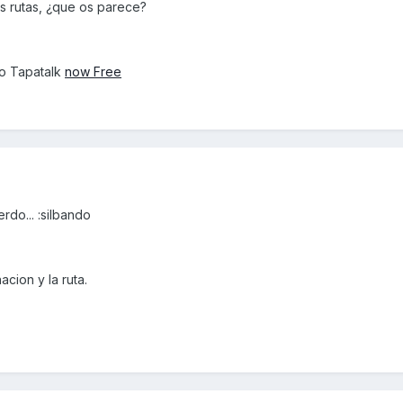
as rutas, ¿que os parece?
o Tapatalk
now Free
rdo... :silbando
cion y la ruta.