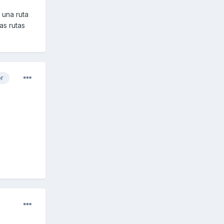
 una ruta
as rutas
or