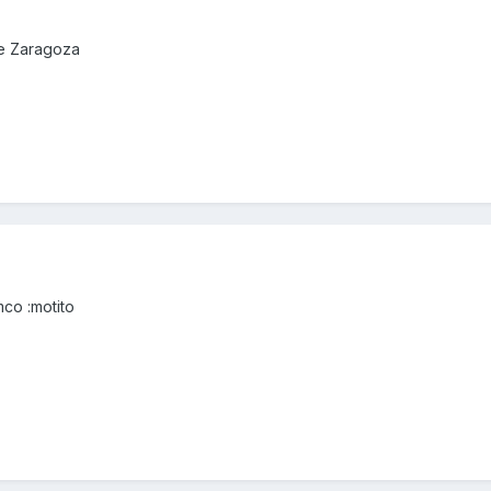
de Zaragoza
mco :motito