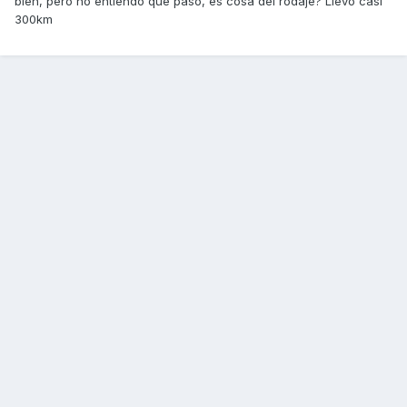
bien, pero no entiendo que paso, es cosa del rodaje? Llevo casi
300km