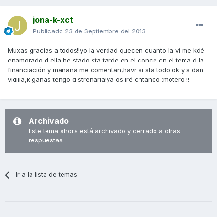
jona-k-xct
Publicado
23 de Septiembre del 2013
Muxas gracias a todos!!yo la verdad quecen cuanto la vi me kdé
enamorado d ella,he stado sta tarde en el conce cn el tema d la
financiación y mañana me comentan,havr si sta todo ok y s dan
vidilla,k ganas tengo d strenarla!ya os iré cntando :motero !!
Archivado
Este tema ahora está archivado y cerrado a otras
respuestas.
Ir a la lista de temas