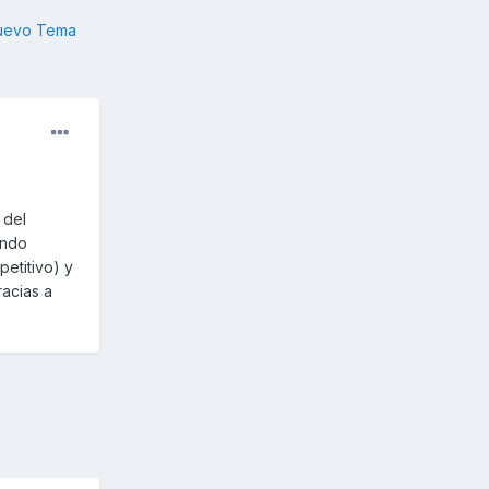
nuevo Tema
 del
endo
etitivo) y
acias a