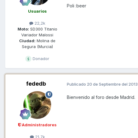
Poli :beer
Usuarios
22,2k
Moto:
SD300 Titanio
Variador Malossi
Ciudad:
Molina de
Segura (Murcia)
Donador
fededb
Publicado
20 de Septiembre del 2013
Bienvenido al foro desde Madrid.
Administradores
21,7k