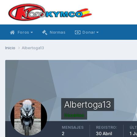
Foros
Normas
Donar
Inicio
Albertoga13
Albertoga13
Usuarios
MENSAJES
REGISTRO:
ÚLT
2
30 Abril
1 J