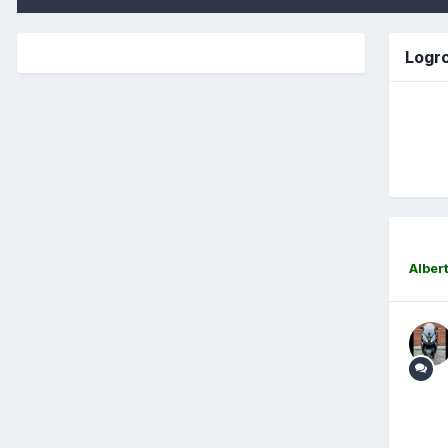
Logro
Alber