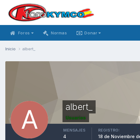
Foros
Normas
Donar
Inicio
albert_
albert_
Usuarios
MENSAJES
REGISTRO:
4
18 de Noviembre d