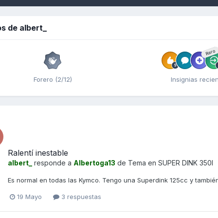
s de albert_
Raro
Forero (2/12)
Insignias recie
Ralentí inestable
albert_
responde a
Albertoga13
de Tema en
SUPER DINK 350I
Es normal en todas las Kymco. Tengo una Superdink 125cc y también 
19 Mayo
3 respuestas