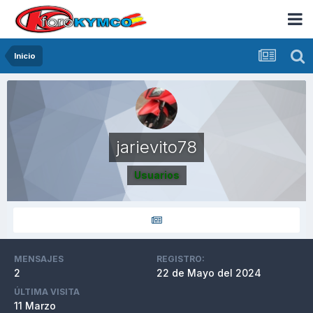
Inicio
jarievito78
Usuarios
MENSAJES
REGISTRO:
2
22 de Mayo del 2024
ÚLTIMA VISITA
11 Marzo