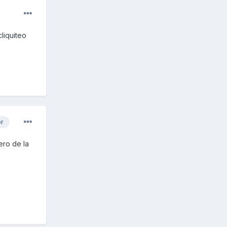
liquiteo
or
ero de la